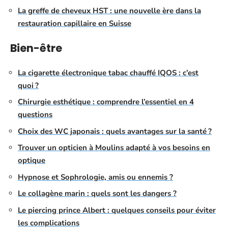
La greffe de cheveux HST : une nouvelle ère dans la
restauration capillaire en Suisse
Bien-être
La cigarette électronique tabac chauffé IQOS : c’est
quoi ?
Chirurgie esthétique : comprendre l’essentiel en 4
questions
Choix des WC japonais : quels avantages sur la santé ?
Trouver un opticien à Moulins adapté à vos besoins en
optique
Hypnose et Sophrologie, amis ou ennemis ?
Le collagène marin : quels sont les dangers ?
Le piercing prince Albert : quelques conseils pour éviter
les complications