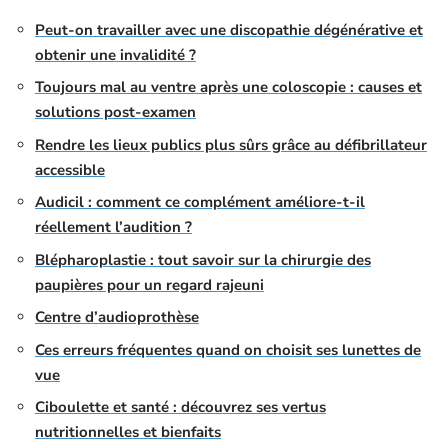
Peut-on travailler avec une discopathie dégénérative et
obtenir une invalidité ?
Toujours mal au ventre après une coloscopie : causes et
solutions post-examen
Rendre les lieux publics plus sûrs grâce au défibrillateur
accessible
Audicil : comment ce complément améliore-t-il
réellement l’audition ?
Blépharoplastie : tout savoir sur la chirurgie des
paupières pour un regard rajeuni
Centre d’audioprothèse
Ces erreurs fréquentes quand on choisit ses lunettes de
vue
Ciboulette et santé : découvrez ses vertus
nutritionnelles et bienfaits