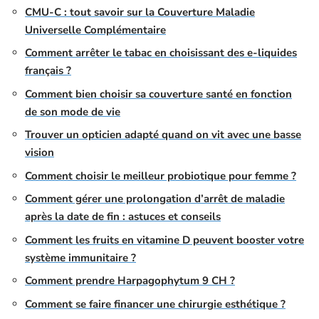
CMU-C : tout savoir sur la Couverture Maladie
Universelle Complémentaire
Comment arrêter le tabac en choisissant des e-liquides
français ?
Comment bien choisir sa couverture santé en fonction
de son mode de vie
Trouver un opticien adapté quand on vit avec une basse
vision
Comment choisir le meilleur probiotique pour femme ?
Comment gérer une prolongation d’arrêt de maladie
après la date de fin : astuces et conseils
Comment les fruits en vitamine D peuvent booster votre
système immunitaire ?
Comment prendre Harpagophytum 9 CH ?
Comment se faire financer une chirurgie esthétique ?