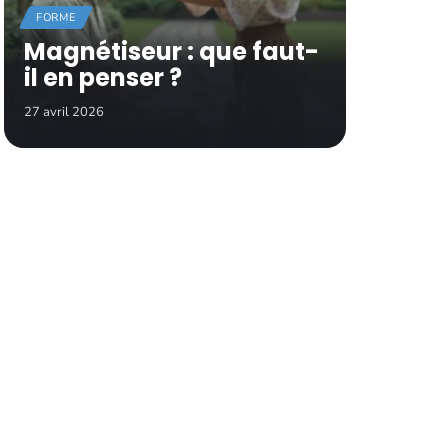
FORME
Magnétiseur : que faut-
il en penser ?
27 avril 2026