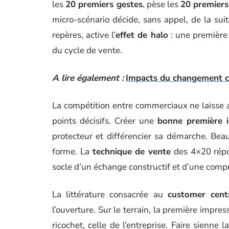
les
20 premiers gestes
, pèse les
20 premier
micro-scénario décide, sans appel, de la sui
repères, active l’
effet de halo
: une première 
du cycle de vente.
A lire également :
Impacts du changement cl
La compétition entre commerciaux ne laisse a
points décisifs. Créer une
bonne première 
protecteur et différencier sa démarche. Bea
forme. La
technique de vente
des 4×20 répon
socle d’un échange constructif et d’une comp
La littérature consacrée au
customer centr
l’ouverture. Sur le terrain, la première imp
ricochet, celle de l’entreprise. Faire sienne l