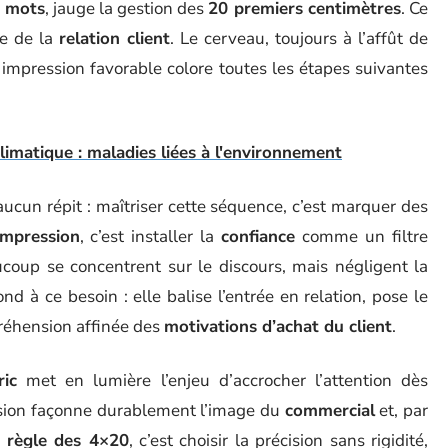
s mots
, jauge la gestion des
20 premiers centimètres
. Ce
te de la
relation client
. Le cerveau, toujours à l’affût de
impression favorable colore toutes les étapes suivantes
imatique : maladies liées à l'environnement
ucun répit : maîtriser cette séquence, c’est marquer des
impression
, c’est installer la
confiance
comme un filtre
ucoup se concentrent sur le discours, mais négligent la
d à ce besoin : elle balise l’entrée en relation, pose le
réhension affinée des
motivations d’achat du client
.
ic
met en lumière l’enjeu d’accrocher l’attention dès
ression façonne durablement l’image du
commercial
et, par
a
règle des 4×20
, c’est choisir la précision sans rigidité,