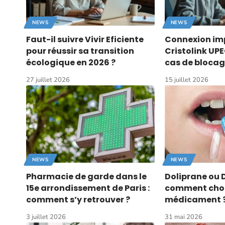
NEWS
NEWS
Faut-il suivre Vivir Eficiente
Connexion imp
pour réussir sa transition
Cristolink UPE
écologique en 2026 ?
cas de blocag
27 juillet 2026
15 juillet 2026
NEWS
NEWS
Pharmacie de garde dans le
Doliprane ou 
15e arrondissement de Paris :
comment chois
comment s’y retrouver ?
médicament 
3 juillet 2026
31 mai 2026