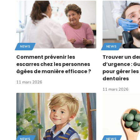
NEWS
NEWS
Comment prévenir les
Trouver un de
escarres chez les personnes
d’urgence : G
âgées de manière efficace ?
pour gérer le
dentaires
11 mars 2026
11 mars 2026
NEWS
NEWS