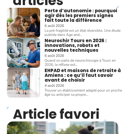
articles
Perte d’autonomie : pourquoi
agir dès les premiers signes
fait toute la différence
6 août 2026
La pré-fragilité est un état réversible. Une étude
publiée dans Age and
…
Neurochir Tours en 2026 :
innovations, robots et
nouvelles techniques
6 août 2026
Quand on parle de neurochirurgie à Tours en
2026, le réflexe est
…
EHPAD et maisons de retraite à
Amiens : ce qu’il faut savoir
avant de choisir
4 août 2026
Trouver un établissement adapté pour un proche
âgé ou anticiper sa propre
…
Article favori