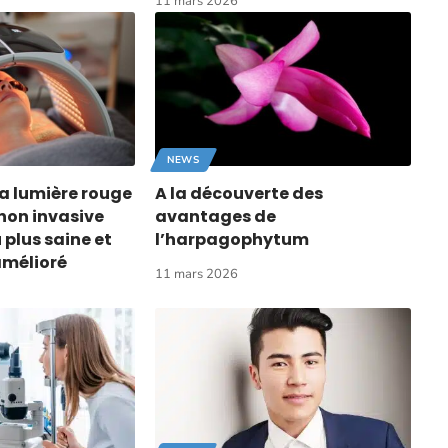
11 mars 2026
NEWS
la lumière rouge
A la découverte des
 non invasive
avantages de
plus saine et
l’harpagophytum
amélioré
11 mars 2026