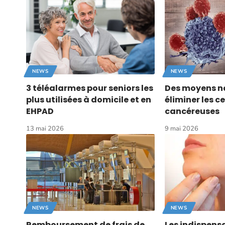
NEWS
NEWS
3 téléalarmes pour seniors les
Des moyens na
plus utilisées à domicile et en
éliminer les ce
EHPAD
cancéreuses
13 mai 2026
9 mai 2026
NEWS
NEWS
Remboursement de frais de
Les indispensa