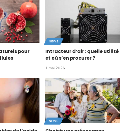
NEWS
turels pour
Intracteur d’air : quelle utilité
llules
et où s’en procurer ?
1 mai 2026
NEWS
bles de l’acide
Choisir une prévoyance