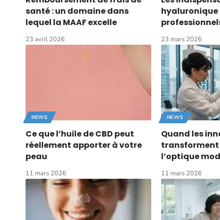
santé : un domaine dans
hyaluronique 
lequel la MAAF excelle
professionnel
23 avril 2026
23 mars 2026
NEWS
NEWS
Ce que l’huile de CBD peut
Quand les inn
réellement apporter à votre
transforment
peau
l’optique mo
11 mars 2026
11 mars 2026