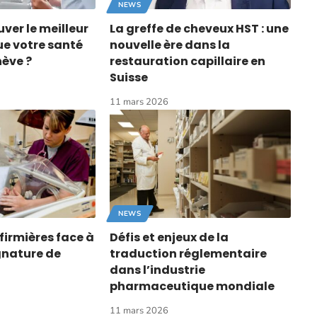
NEWS
er le meilleur
La greffe de cheveux HST : une
e votre santé
nouvelle ère dans la
nève ?
restauration capillaire en
Suisse
11 mars 2026
NEWS
firmières face à
Défis et enjeux de la
ignature de
traduction réglementaire
dans l’industrie
pharmaceutique mondiale
11 mars 2026