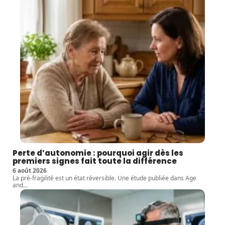
Perte d’autonomie : pourquoi agir dès les
premiers signes fait toute la différence
6 août 2026
La pré-fragilité est un état réversible. Une étude publiée dans Age
and
…