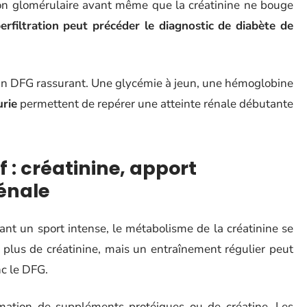
tion glomérulaire avant même que la créatinine ne bouge
erfiltration peut précéder le diagnostic de diabète de
d’un DFG rassurant. Une glycémie à jeun, une hémoglobine
rie
permettent de repérer une atteinte rénale débutante
f : créatinine, apport
rénale
nt un sport intense, le métabolisme de la créatinine se
 plus de créatinine, mais un entraînement régulier peut
nc le DFG.
ation de suppléments protéiques ou de créatine. Les