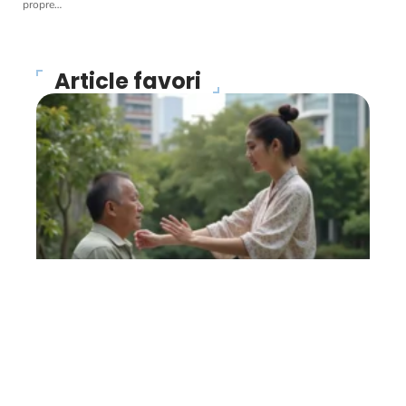
propre
…
Article favori
FORME
Magnétiseur : que faut-il
en penser ?
27 avril 2026