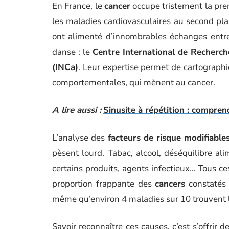
En France, le
cancer
occupe tristement la pr
les maladies cardiovasculaires au second pla
ont alimenté d’innombrables échanges entr
danse : le
Centre International de Recherch
(INCa)
. Leur expertise permet de cartographi
comportementales, qui mènent au cancer.
A lire aussi :
Sinusite à répétition : compren
L’analyse des
facteurs de risque modifiable
pèsent lourd. Tabac, alcool, déséquilibre ali
certains produits, agents infectieux… Tous ce
proportion frappante des
cancers
constatés 
même qu’environ 4 maladies sur 10 trouvent l
Savoir reconnaître ces causes, c’est s’offrir