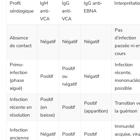
Profil
IgM
IgG
IgG anti-
Interprétati
sérologique
anti-
anti-
EBNA
VCA
VCA
Pas
Absence
d’infection
Négatif
Négatif
Négatif
de contact
passée ni e
cours
Primo-
Infection
Positif
infection
récente,
Positif
ou
Négatif
(phase
mononucléo
négatif
aiguë)
possible
Infection
Positif
Positif
Transition v
récente en
(en
Positif
(apparition)
la guérison
résolution
baisse)
Immunité
Infection
Négatif
Positif
Positif
acquise, vir
ancienne