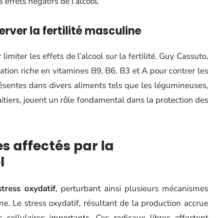
 effets négatifs de l’alcool.
er la fertilité masculine
miter les effets de l’alcool sur la fertilité. Guy Cassuto,
tion riche en vitamines B9, B6, B3 et A pour contrer les
présentes dans divers aliments tels que les légumineuses,
laitiers, jouent un rôle fondamental dans la protection des
 affectés par la
l
stress oxydatif
, perturbant ainsi plusieurs mécanismes
ine. Le stress oxydatif, résultant de la production accrue
cellulaires importants. Ces radicaux libres affectent