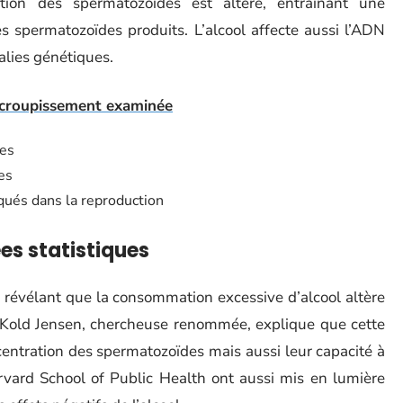
ion des spermatozoïdes est altéré, entraînant une
es spermatozoïdes produits. L’alcool affecte aussi l’ADN
lies génétiques.
l'accroupissement examinée
es
es
qués dans la reproduction
es statistiques
e révélant que la consommation excessive d’alcool altère
a Kold Jensen, chercheuse renommée, explique que cette
ntration des spermatozoïdes mais aussi leur capacité à
vard School of Public Health ont aussi mis en lumière