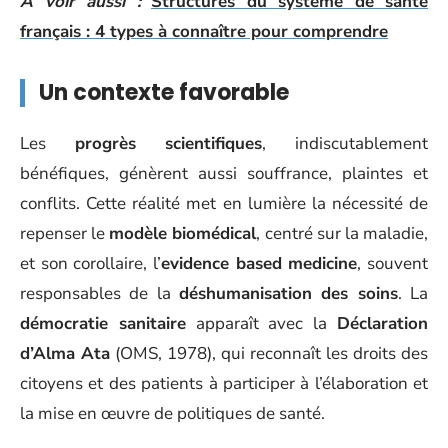
A voir aussi :
Structures du système de santé
français : 4 types à connaître pour comprendre
Un contexte favorable
Les
progrès scientifiques
, indiscutablement
bénéfiques, génèrent aussi souffrance, plaintes et
conflits. Cette réalité met en lumière la nécessité de
repenser le
modèle biomédical
, centré sur la maladie,
et son corollaire, l’
evidence based medicine
, souvent
responsables de la
déshumanisation des soins
. La
démocratie sanitaire
apparaît avec la
Déclaration
d’Alma Ata
(OMS, 1978), qui reconnaît les droits des
citoyens et des patients à participer à l’élaboration et
la mise en œuvre de politiques de santé.