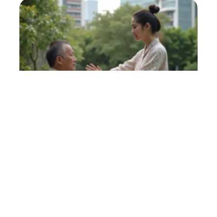
FORME
Magnétiseur : que faut-il
en penser ?
27 avril 2026
Contact
Mentions légales
Sitemap
© 2025 | portaildelasante.fr