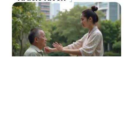
FORME
Magnétiseur : que faut-il
en penser ?
27 avril 2026
Contact
Mentions légales
Sitemap
© 2025 | portaildelasante.fr