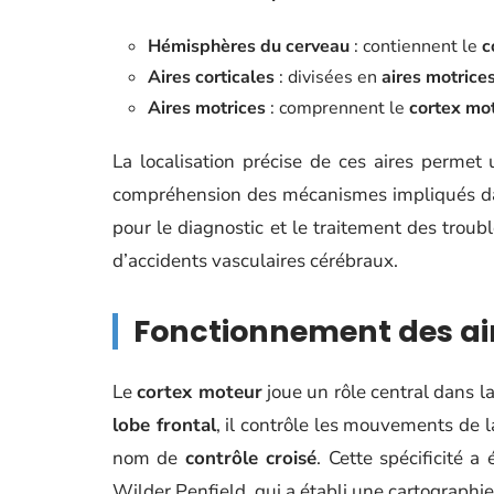
Hémisphères du cerveau
: contiennent le
c
Aires corticales
: divisées en
aires motrice
Aires motrices
: comprennent le
cortex mo
La localisation précise de ces aires permet 
compréhension des mécanismes impliqués da
pour le diagnostic et le traitement des trou
d’accidents vasculaires cérébraux.
Fonctionnement des ai
Le
cortex moteur
joue un rôle central dans
lobe frontal
, il contrôle les mouvements de
nom de
contrôle croisé
. Cette spécificité 
Wilder Penfield, qui a établi une cartographi