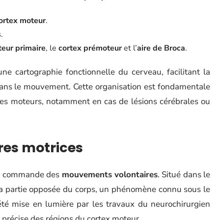
ortex moteur
.
s
.
teur primaire
, le
cortex prémoteur
et l’
aire de Broca
.
une cartographie fonctionnelle du cerveau, facilitant la
ns le mouvement. Cette organisation est fondamentale
bles moteurs, notamment en cas de lésions cérébrales ou
res motrices
 la commande des
mouvements volontaires
. Situé dans le
 la partie opposée du corps, un phénomène connu sous le
a été mise en lumière par les travaux du neurochirurgien
e précise des régions du cortex moteur.